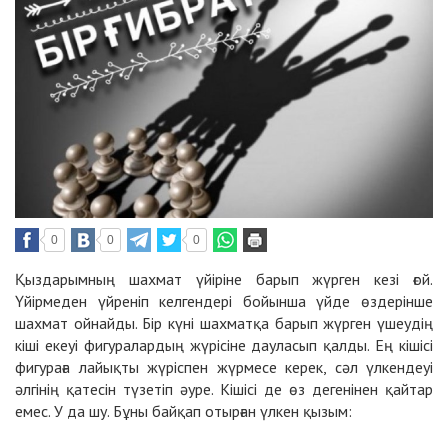
0
0
0
Қыздарымның шахмат үйіріне барып жүрген кезі ғой.
Үйірмеден үйреніп келгендері бойынша үйде өздерінше
шахмат ойнайды. Бір күні шахматқа барып жүрген үшеудің
кіші екеуі фигуралардың жүрісіне дауласып қалды. Ең кішісі
фигураға лайықты жүріспен жүрмесе керек, сәл үлкендеуі
әлгінің қатесін түзетіп әуре. Кішісі де өз дегенінен қайтар
емес. У да шу. Бұны байқап отырған үлкен қызым: