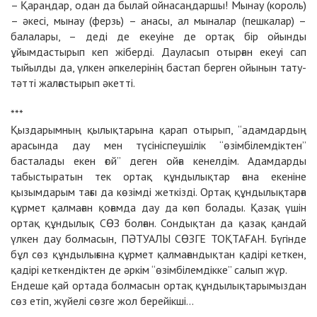
– Қараңдар, одан да былай ойнасаңдаршы! Мынау (король)
– әкесі, мынау (ферзь) – анасы, ал мыналар (пешкалар) –
балалары, – деді де екеуіне де ортақ бір ойынды
ұйымдастырып кеп жіберді. Дауласып отырған екеуі сап
тыйылды да, үлкен әпкелерінің бастап берген ойынын тату-
тәтті жалғастырып әкетті.
***
Қыздарымның қылықтарына қарап отырып, “адамдардың
арасында дау мен түсініспеушілік “өзімбілемдіктен”
басталады екен ғой” деген ойға кенелдім. Адамдарды
табыстыратын тек ортақ құндылықтар ғана екеніне
қызымдарым тағы да көзімді жеткізді. Ортақ құндылықтарға
құрмет қалмаған қоғамда дау да көп болады. Қазақ үшін
ортақ құндылық СӨЗ болған. Сондықтан да қазақ қандай
үлкен дау болмасын, ПӘТУАЛЫ СӨЗГЕ ТОҚТАҒАН. Бүгінде
бұл сөз құндылығына құрмет қалмағандықтан қадірі кеткен,
қадірі кеткендіктен де әркім “өзімбілемдікке” салып жүр.
Ендеше қай ортада болмасын ортақ құндылықтарымыздан
сөз етіп, жүйелі сөзге жол берейікші…