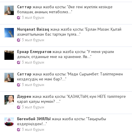
Cаттар
жаңа жазба қосты: "Әке гені жүктілік кезінде
болашақ ананың метаболиз..."
3 жыл бұрын
Nurqanat Baizaq
жаңа жазба қосты: "Ерлан Мазан: Қытай
азаматтығынан бас тартқан тұлға..."
3 жыл бұрын
Ернар Елмуратов
жаңа жазба қосты: "У меня украли
деньги, отданные мне на хранение. Яв..."
3 жыл бұрын
Cаттар
жаңа жазба қосты: "Мәди Сырымбет: Тәліптермен
кездесудің не мәні бар?..."
3 жыл бұрын
Дәурен
жаңа жазба қосты: "ҚАЗАҚТЫҢ күні НЕГЕ тәліптерге
қарап қалуы мүмкін? ..."
3 жыл бұрын
Бөгенбай ЗИЯЛЫ
жаңа жазба қосты: "Тақырыбы
өздеріңізден!..."
3 жыл бұрын