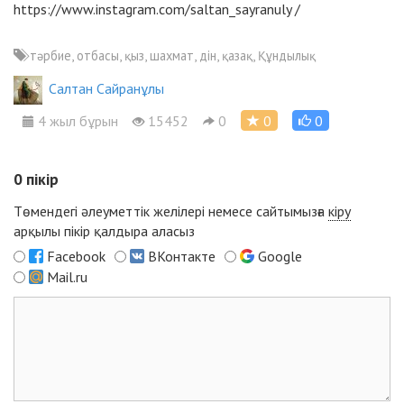
https://www.instagram.com/saltan_sayranuly
/
тәрбие, отбасы, қыз, шахмат, дін, қазақ, Құндылық
Салтан Сайранұлы
4 жыл бұрын
15452
0
0
0
0
пікір
Төмендегі әлеуметтік желілері немесе сайтымызға
кіру
арқылы пікір қалдыра аласыз
Facebook
ВКонтакте
Google
Mail.ru