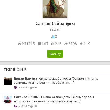
Салтан Сайранұлы
saltan
0
251713
163
216
2798
119
ТІКЕЛЕЙ ЭФИР
Ернар Елмуратов
жаңа жазба қосты: "Узнаем у имама:
запрещено ли в религии изображать ..."
3 жыл бұрын
Бөгенбай ЗИЯЛЫ
жаңа жазба қосты: "День бороды:
история неотъемлемой части мужской мо..."
3 жыл бұрын