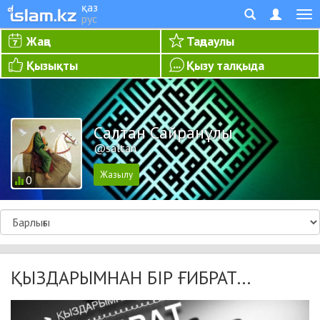
қаз
рус
Жаңа
Таңдаулы
Қызықты
Қызу талқыда
Салтан Сайранұлы
@saltan
0
ҚЫЗДАРЫМНАН БІР ҒИБРАТ...