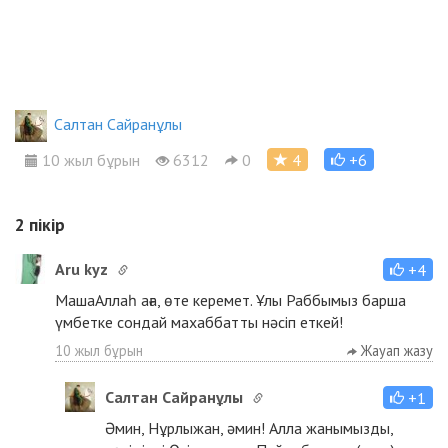
Салтан Сайранұлы
10 жыл бұрын
6312
0
4
+6
2
пікір
Aru kyz
+4
МашаАллаһ аға, өте керемет. Ұлы Раббымыз барша
үмбетке сондай махаббатты нәсіп еткей!
10 жыл бұрын
Жауап жазу
Салтан Сайранұлы
+1
Әмин, Нұрлыжан, әмин! Алла жанымызды,