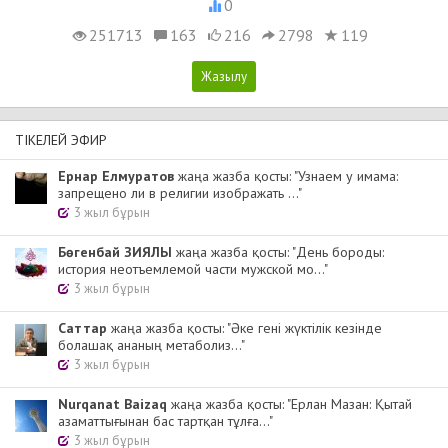
0
251713
163
216
2798
119
ТІКЕЛЕЙ ЭФИР
Ернар Елмуратов
жаңа жазба қосты: "Узнаем у имама:
запрещено ли в религии изображать ..."
3 жыл бұрын
Бөгенбай ЗИЯЛЫ
жаңа жазба қосты: "День бороды:
история неотъемлемой части мужской мо..."
3 жыл бұрын
Cаттар
жаңа жазба қосты: "Әке гені жүктілік кезінде
болашақ ананың метаболиз..."
3 жыл бұрын
Nurqanat Baizaq
жаңа жазба қосты: "Ерлан Мазан: Қытай
азаматтығынан бас тартқан тұлға..."
3 жыл бұрын