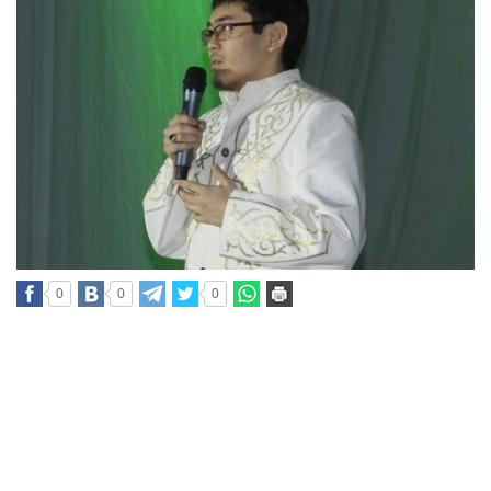
0
0
0