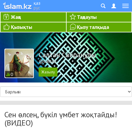
қаз
рус
Жаңа
Таңдаулы
Қызықты
Қызу талқыда
Салтан Сайранұлы
@saltan
0
Сен өлсең, бүкіл үмбет жоқтайды!
(ВИДЕО)