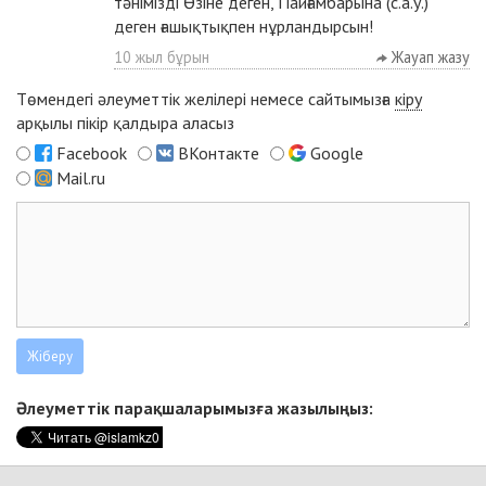
тәнімізді Өзіне деген, Пайғамбарына (с.а.у.)
деген ғашықтықпен нұрландырсын!
10 жыл бұрын
Жауап жазу
Төмендегі әлеуметтік желілері немесе сайтымызға
кіру
арқылы пікір қалдыра аласыз
Facebook
ВКонтакте
Google
Mail.ru
Әлеуметтік парақшаларымызға жазылыңыз: