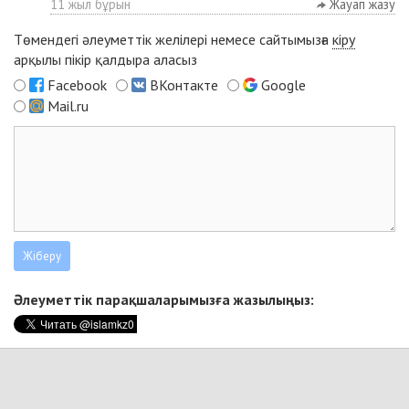
11 жыл бұрын
Жауап жазу
Төмендегі әлеуметтік желілері немесе сайтымызға
кіру
арқылы пікір қалдыра аласыз
Facebook
ВКонтакте
Google
Mail.ru
Әлеуметтік парақшаларымызға жазылыңыз: