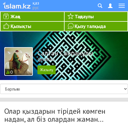
қаз
рус
Жаңа
Таңдаулы
Қызықты
Қызу талқыда
Салтан Сайранұлы
@saltan
0
Олар қыздарын тірідей көмген
надан, ал біз олардан жаман...