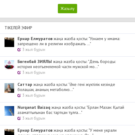
ТІКЕЛЕЙ ЭФИР
Ернар Елмуратов
жаңа жазба қосты: "Узнаем у имама:
запрещено ли в религии изображать ..."
3 жыл бұрын
Бөгенбай ЗИЯЛЫ
жаңа жазба қосты: "День бороды:
история неотъемлемой части мужской мо..."
3 жыл бұрын
Cаттар
жаңа жазба қосты: "Әке гені жүктілік кезінде
болашақ ананың метаболиз..."
3 жыл бұрын
Nurqanat Baizaq
жаңа жазба қосты: "Ерлан Мазан: Қытай
азаматтығынан бас тартқан тұлға..."
3 жыл бұрын
Ернар Елмуратов
жаңа жазба қосты: "У меня украли