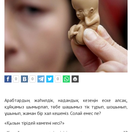
0
0
0
Арабтардың жәһилдік, надандық кезеңін еске алсақ,
құйқамыз шымырлап, төбе шашымыз тік тұрып, шошынып,
ұшынып, жаман бір хал кешеміз. Солай емес пе?
«Қызын тірідей көмгені несі?»