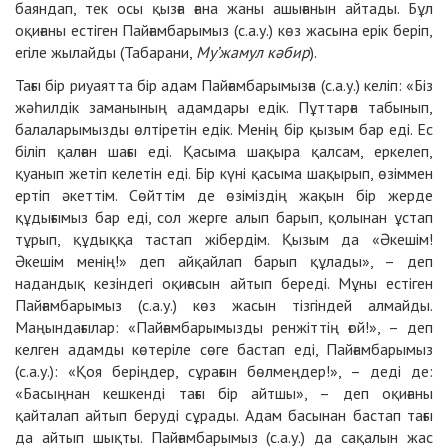
баяндап, тек осы қызға ғана жаны ашығанын айтады. Бұл
оқиғаны естіген Пайғамбарымыз (с.а.у.) көз жасына ерік беріп,
егіле жылайды (Табарани,
Му
’
жамул кәбир
).
Тағы бір риуаятта бір адам Пайғамбарымызға (с.а.у.) келіп: «Біз
жәһилдік заманының адамдары едік. Пұттарға табынып,
балаларымызды өлтіретін едік. Менің бір қызым бар еді. Ес
біліп қалған шағы еді. Қасыма шақыра қалсам, еркелеп,
қуанып жетіп келетін еді. Бір күні қасыма шақырып, өзіммен
ертіп әкеттім. Сөйттім де өзіміздің жақын бір жерде
құдығымыз бар еді, сол жерге алып барып, қолынан ұстап
тұрып, құдыққа тастап жібердім. Қызым да «Әкешім!
Әкешім менің!» деп айқайлап барып құлады», – деп
надандық кезіндегі оқиғасын айтып береді. Мұны естіген
Пайғамбарымыз (с.а.у.) көз жасын тізгіндей алмайды.
Маңындағылар: «Пайғамбарымызды ренжіттің ғой!», – деп
келген адамды көтеріле сөге бастап еді, Пайғамбарымыз
(с.а.у.): «Қоя беріңдер, сұрағын бөлмеңдер!», – деді де:
«Басыңнан кешкенді тағы бір айтшы», – деп оқиғаны
қайталап айтып беруді сұрады. Адам басынан бастап тағы
да айтып шықты. Пайғамбарымыз (с.а.у.) да сақалын жас