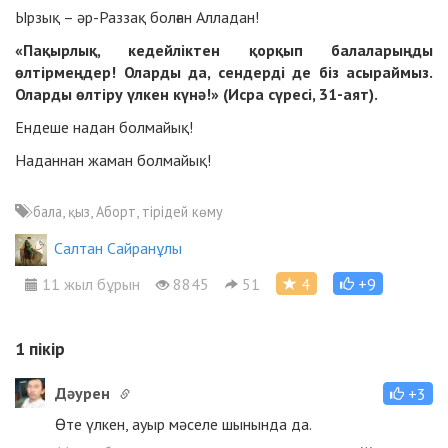
Ырзық ­­­– әр-Раззақ болған Алладан!
«Пақырлық, кедейліктен қорқып балаларыңды
өлтірмеңдер! Оларды да, сендерді де біз асыраймыз.
Оларды өлтіру үлкен күнә!» (Исра сүресі, 31-аят).
Ендеше надан болмайық!
Наданнан жаман болмайық!
бала, қыз, Аборт, тірідей көму
Салтан Сайранұлы
11 жыл бұрын
8845
51
4
+9
1
пікір
Дәурен
+3
Өте үлкен, ауыр мәселе шынында да.