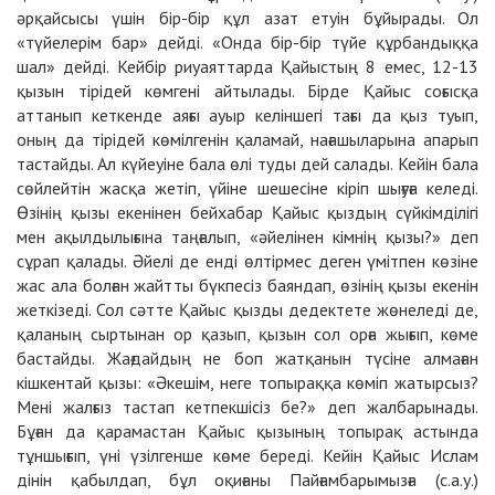
әрқайсысы үшін бір-бір құл азат етуін бұйырады. Ол
«түйелерім бар» дейді. «Онда бір-бір түйе құрбандыққа
шал» дейді. Кейбір риуаяттарда Қайыстың 8 емес, 12-13
қызын тірідей көмгені айтылады. Бірде Қайыс соғысқа
аттанып кеткенде аяғы ауыр келіншегі тағы да қыз туып,
оның да тірідей көмілгенін қаламай, нағашыларына апарып
тастайды. Ал күйеуіне бала өлі туды дей салады. Кейін бала
сөйлейтін жасқа жетіп, үйіне шешесіне кіріп шығуға келеді.
Өзінің қызы екенінен бейхабар Қайыс қыздың сүйкімділігі
мен ақылдылығына таңғалып, «әйелінен кімнің қызы?» деп
сұрап қалады. Әйелі де енді өлтірмес деген үмітпен көзіне
жас ала болған жайтты бүкпесіз баяндап, өзінің қызы екенін
жеткізеді. Сол сәтте Қайыс қызды дедектете жөнеледі де,
қаланың сыртынан ор қазып, қызын сол орға жығып, көме
бастайды. Жағдайдың не боп жатқанын түсіне алмаған
кішкентай қызы: «Әкешім, неге топыраққа көміп жатырсыз?
Мені жалғыз тастап кетпекшісіз бе?» деп жалбарынады.
Бұған да қарамастан Қайыс қызының топырақ астында
тұншығып, үні үзілгенше көме береді. Кейін Қайыс Ислам
дінін қабылдап, бұл оқиғаны Пайғамбарымызға (с.а.у.)