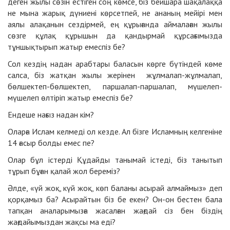
деген жылы сөзін естіген соң көмсе, біз бейшара шақалаққа
не мына жарық дүниені көрсетпей, не ананың мейірі мен
аялы алақанын сездірмей, ең құрығанда аймалаған жылы
сөзге құлақ құрышын да қандырмай құрсағымызда
тұншықтырып жатыр емеспіз бе?
Сол кездің надан арабтары баласын көрге бүтіндей көме
салса, біз жатқан жылы жерінен жұлмалап-жұлмалап,
бөлшектеп-бөлшектеп, паршалап-паршалап, мүшелеп-
мүшелеп өлтіріп жатыр емеспіз бе?
Ендеше нағыз надан кім?
Оларға Ислам келмеді ол кезде. Ал бізге Исламның келгеніне
14 ғасыр болды емес пе?
Олар бұл істерді Құдайды танымай істеді, біз танытып
тұрып бұған қалай жол береміз?
Әлде, «үй жоқ, күй жоқ, көп баланы асырай алмаймыз» деп
қорқамыз ба? Асырайтын біз бе екен? Он-он бестен бала
тапқан аналарымызға жасалған жағдай сіз бен біздің
жағдайымыздан жақсы ма еді?