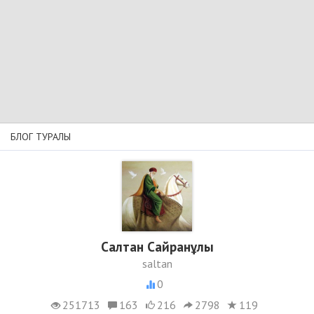
БЛОГ ТУРАЛЫ
Салтан Сайранұлы
saltan
0
251713
163
216
2798
119