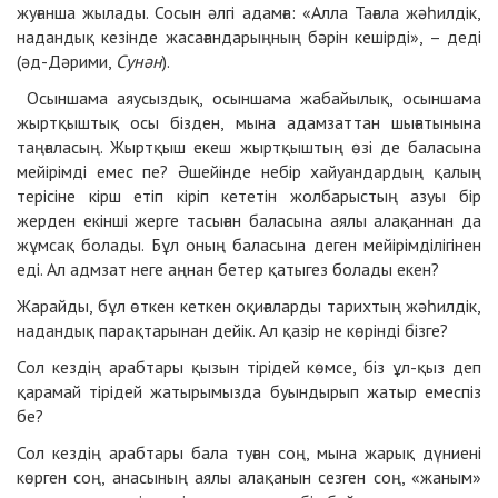
жуғанша жылады. Сосын әлгі адамға: «Алла Тағала жәһилдік,
надандық кезінде жасағандарыңның бәрін кешірді», – деді
(әд-Дәрими,
Сунән
).
Осыншама аяусыздық, осыншама жабайылық, осыншама
жыртқыштық осы бізден, мына адамзаттан шығатынына
таңғаласың. Жыртқыш екеш жыртқыштың өзі де баласына
мейірімді емес пе? Әшейінде небір хайуандардың қалың
терісіне кірш етіп кіріп кететін жолбарыстың азуы бір
жерден екінші жерге тасыған баласына аялы алақаннан да
жұмсақ болады. Бұл оның баласына деген мейірімділігінен
еді. Ал адмзат неге аңнан бетер қатыгез болады екен?
Жарайды, бұл өткен кеткен оқиғаларды тарихтың жәһилдік,
надандық парақтарынан дейік. Ал қазір не көрінді бізге?
Сол кездің арабтары қызын тірідей көмсе, біз ұл-қыз деп
қарамай тірідей жатырымызда буындырып жатыр емеспіз
бе?
Сол кездің арабтары бала туған соң, мына жарық дүниені
көрген соң, анасының аялы алақанын сезген соң, «жаным»