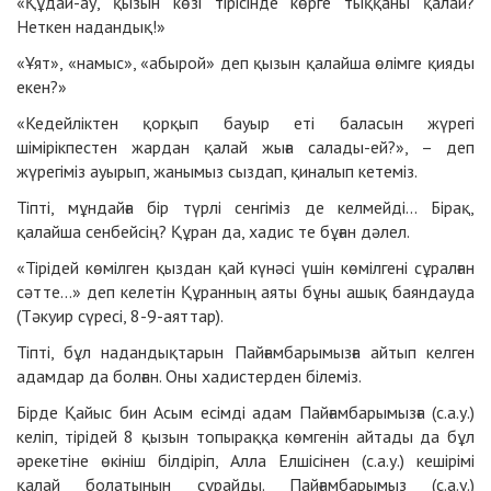
«Құдай-ау, қызын көзі тірісінде көрге тыққаны қалай?
Неткен надандық!»
«Ұят», «намыс», «абырой» деп қызын қалайша өлімге қияды
екен?»
«Кедейліктен қорқып бауыр еті баласын жүрегі
шімірікпестен жардан қалай жыға салады-ей?», – деп
жүрегіміз ауырып, жанымыз сыздап, қиналып кетеміз.
Тіпті, мұндайға бір түрлі сенгіміз де келмейді... Бірақ,
қалайша сенбейсің? Құран да, хадис те бұған дәлел.
«Тірідей көмілген қыздан қай күнәсі үшін көмілгені сұралған
сәтте...» деп келетін Құранның аяты бұны ашық баяндауда
(Тәкуир сүресі, 8-9-аяттар).
Тіпті, бұл надандықтарын Пайғамбарымызға айтып келген
адамдар да болған. Оны хадистерден білеміз.
Бірде Қайыс бин Асым есімді адам Пайғамбарымызға (с.а.у.)
келіп, тірідей 8 қызын топыраққа көмгенін айтады да бұл
әрекетіне өкініш білдіріп, Алла Елшісінен (с.а.у.) кешірімі
қалай болатынын сұрайды. Пайғамбарымыз (с.а.у.)